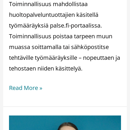
Toiminnallisuus mahdollistaa
huoltopalveluntuottajien käsitellä
työmääräyksiä palse.fi-portaalissa.
Toiminnallisuus poistaa tarpeen muun
muassa soittamalla tai sähköpostitse
tehtäville työmääräyksille – nopeuttaen ja
tehostaen niiden käsittelyä.
Read More »
Katja