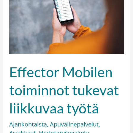
toiminnot
tukevat
liikkuvaa
työtä
Effector Mobilen
toiminnot tukevat
liikkuvaa työtä
Ajankohtaista
,
Apuvälinepalvelut
,
Asiakkaat
,
Hoitotarvikejakelu
,