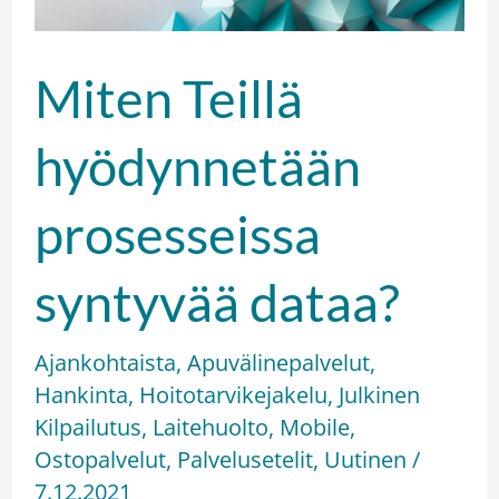
Miten Teillä
hyödynnetään
prosesseissa
syntyvää dataa?
Ajankohtaista
,
Apuvälinepalvelut
,
Hankinta
,
Hoitotarvikejakelu
,
Julkinen
Kilpailutus
,
Laitehuolto
,
Mobile
,
Ostopalvelut
,
Palvelusetelit
,
Uutinen
/
7.12.2021