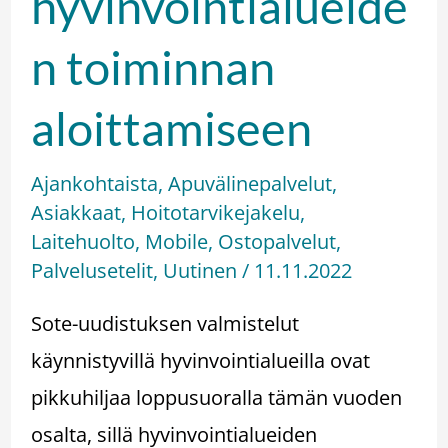
hyvinvointialueide
n toiminnan
aloittamiseen
Ajankohtaista
,
Apuvälinepalvelut
,
Asiakkaat
,
Hoitotarvikejakelu
,
Laitehuolto
,
Mobile
,
Ostopalvelut
,
Palvelusetelit
,
Uutinen
/
11.11.2022
Sote-uudistuksen valmistelut
käynnistyvillä hyvinvointialueilla ovat
pikkuhiljaa loppusuoralla tämän vuoden
osalta, sillä hyvinvointialueiden