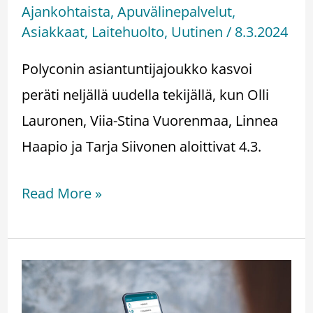
Ajankohtaista
,
Apuvälinepalvelut
,
Asiakkaat
,
Laitehuolto
,
Uutinen
/
8.3.2024
Polyconin asiantuntijajoukko kasvoi
peräti neljällä uudella tekijällä, kun Olli
Lauronen, Viia-Stina Vuorenmaa, Linnea
Haapio ja Tarja Siivonen aloittivat 4.3.
Read More »
Effector
Mobilen