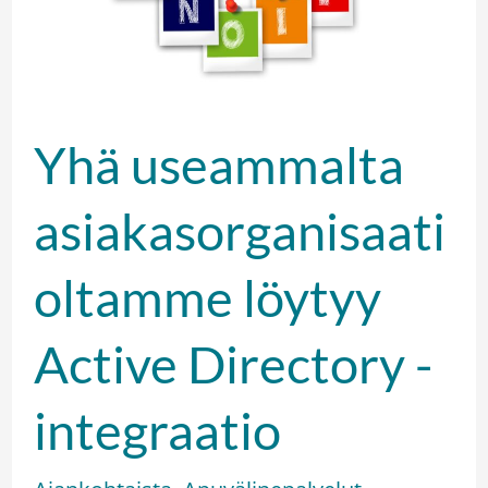
Directory
-
integraatio
Yhä useammalta
asiakasorganisaati
oltamme löytyy
Active Directory -
integraatio