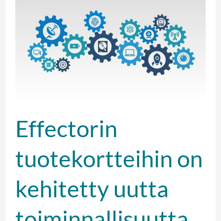
Effectorin
tuotekortteihin
on
kehitetty
uutta
toiminnallisuutta
Effectorin
tuotekortteihin on
kehitetty uutta
toiminnallisuutta