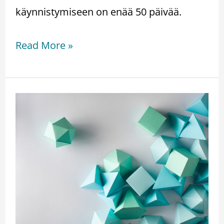
käynnistymiseen on enää 50 päivää.
Read More »
Miten
Teillä
hyödynnetään
prosesseissa
syntyvää
dataa?