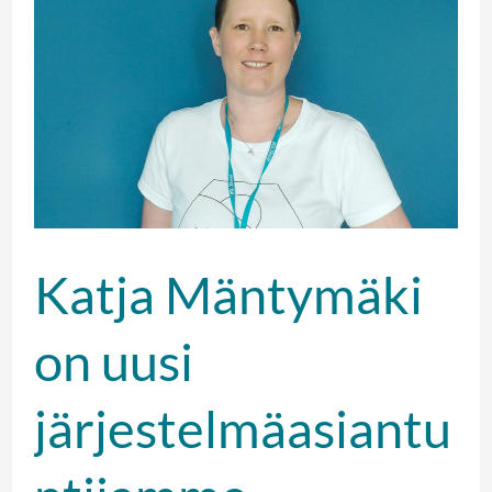
Mäntymäki
on
uusi
järjestelmäasiantuntijamme
Katja Mäntymäki
on uusi
järjestelmäasiantu