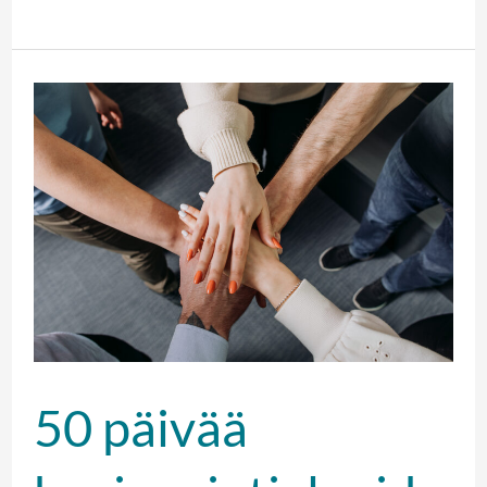
50
päivää
hyvinvointialueiden
toiminnan
aloittamiseen
50 päivää