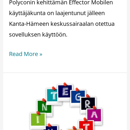
Polyconin kehittämän Effector Mobilen
käyttäjäkunta on laajentunut jälleen
Kanta-Hämeen keskussairaalan otettua
sovelluksen käyttöön.
Read More »
Yhä
useammalta
asiakasorganisaatioltamme
löytyy
Active