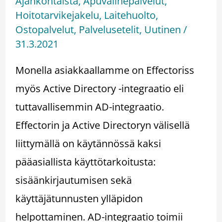
Ajankohtaista
,
Apuvälinepalvelut
,
Hoitotarvikejakelu
,
Laitehuolto
,
Ostopalvelut
,
Palvelusetelit
,
Uutinen
/
31.3.2021
Monella asiakkaallamme on Effectoriss
myös Active Directory -integraatio eli
tuttavallisemmin AD-integraatio.
Effectorin ja Active Directoryn välisellä
liittymällä on käytännössä kaksi
pääasiallista käyttötarkoitusta:
sisäänkirjautumisen sekä
käyttäjätunnusten ylläpidon
helpottaminen. AD-integraatio toimii