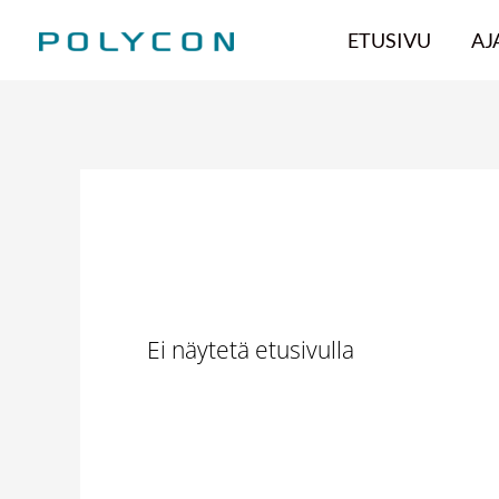
Siirry
ETUSIVU
AJ
sisältöön
Piilotetut
Ei näytetä etusivulla