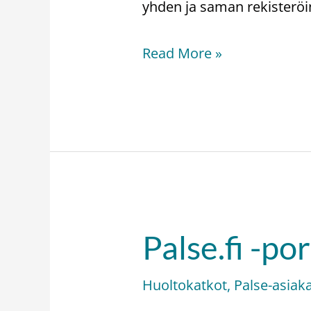
yhden ja saman rekisteröin
Read More »
Palse.fi -po
Palse.fi
-
Huoltokatkot
,
Palse-asiak
portaalin