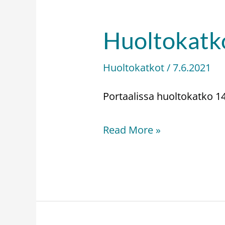
Huoltokatko
Huoltokatko
–
Huoltokatkot
/
7.6.2021
Serviceavbrott
14.6.2021
Portaalissa huoltokatko 14
Read More »