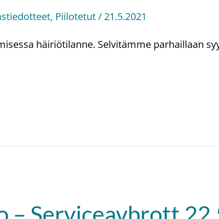
astiedotteet
,
Piilotetut
/
21.5.2021
umisessa häiriötilanne. Selvitämme parhaillaan sy
 – Serviceavbrott 22