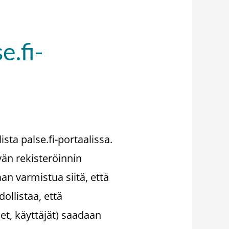
e.fi-
ta palse.fi-portaalissa.
vän rekisteröinnin
an varmistua siitä, että
ollistaa, että
et, käyttäjät) saadaan