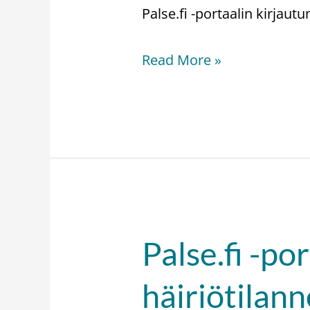
häiriötilanne
Palse.fi -portaalin kirjaut
on
ohi
Read More »
Palse.fi -po
Palse.fi
-
häiriötilann
portaalin