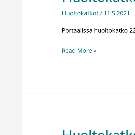
–
Huoltokatkot
/
11.5.2021
Serviceavbrott
22.5.2021
Portaalissa huoltokatko 22
Read More »
Huoltokatko
Huoltokatko