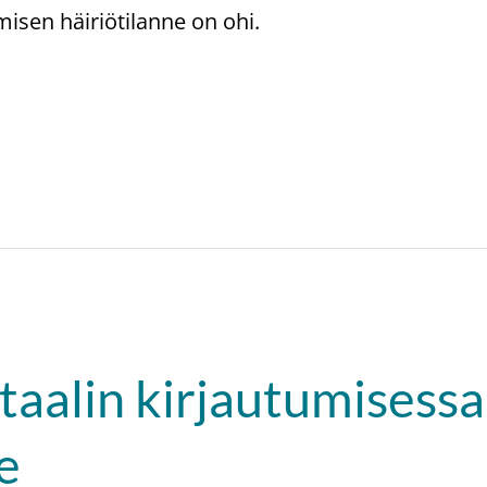
umisen häiriötilanne on ohi.
rtaalin kirjautumisessa
e