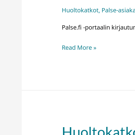
kirjautumisessa
Huoltokatkot
,
Palse-asiak
häiriötilanne
Palse.fi -portaalin kirjaut
Read More »
Huoltokatko
Huoltokatko