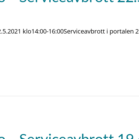
.5.2021 klo14:00-16:00Serviceavbrott i portalen 2
 – Serviceavbrott 19