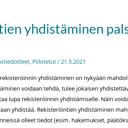
tien yhdistäminen pals
astiedotteet
,
Piilotetut
/
21.5.2021
ekisteröinnin yhdistäminen on nykyään mahdollis
stäminen voidaan tehdä, tulee jokaisen yhdistettä
taa lupa rekisteröinnin yhdistämiselle. Näin voida
daan yhdistää. Rekisteröintien yhdistäminen mahd
nneissä olleet tiedot (esim. hakemukset, päätöks