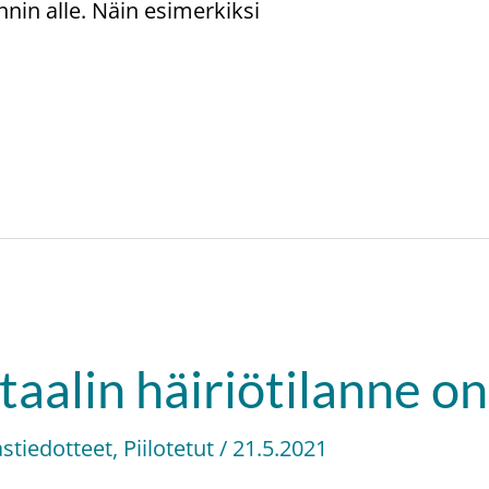
nin alle. Näin esimerkiksi
rtaalin häiriötilanne on
astiedotteet
,
Piilotetut
/
21.5.2021