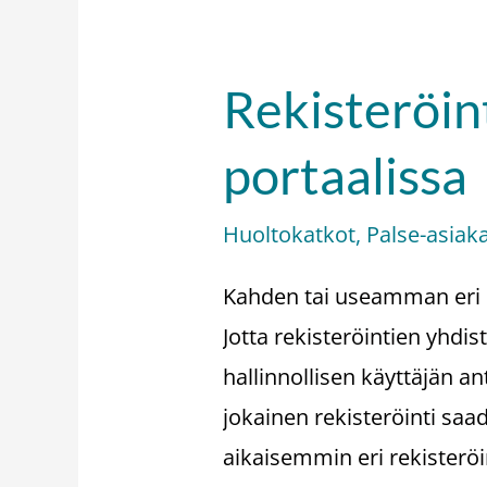
Rekisteröin
Rekisteröintien
yhdistäminen
portaalissa
palse.fi-
portaalissa
Huoltokatkot
,
Palse-asiak
Kahden tai useamman eri r
Jotta rekisteröintien yhdi
hallinnollisen käyttäjän an
jokainen rekisteröinti saa
aikaisemmin eri rekisteröi