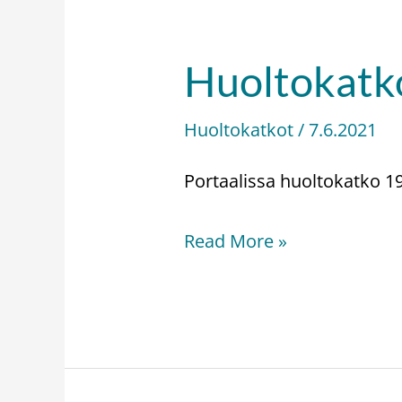
Huoltokatko
Huoltokatko
–
Huoltokatkot
/
7.6.2021
Serviceavbrott
19.6.2021
Portaalissa huoltokatko 19
Read More »