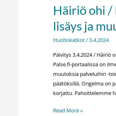
Häiriö ohi 
Häiriö
ohi
lisäys ja m
/
Häiriö
Huoltokatkot
/
3.4.2024
päätösten
palveluiden
Päivitys 3.4.2024 / Häiriö 
lisäys
Palse.fi-portaalissa on ilm
ja
muutoksia palveluihin -toim
muutos
päätöksillä. Ongelma on par
-
korjattu. Pahoittelemme hä
toiminnoissa
Read More »
3.4.2024