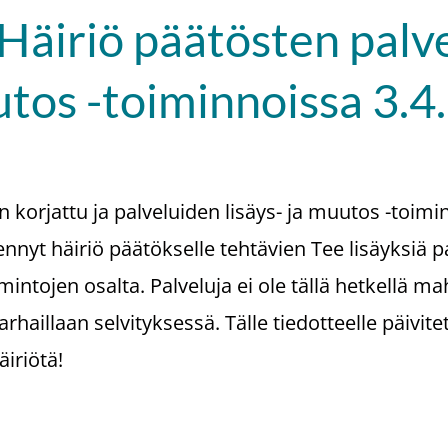
/ Häiriö päätösten palv
uutos -toiminnoissa 3.
on korjattu ja palveluiden lisäys- ja muutos -toimi
ennyt häiriö päätökselle tehtävien Tee lisäyksiä p
intojen osalta. Palveluja ei ole tällä hetkellä ma
haillaan selvityksessä. Tälle tiedotteelle päivite
iriötä!