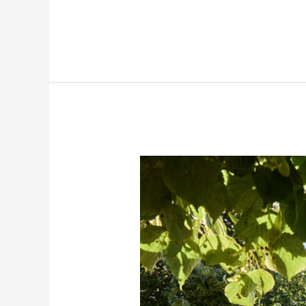
Siun
soten
palvelusetelien
käyttö
laajenee