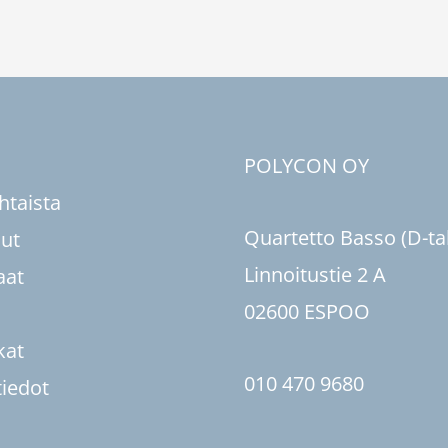
u
POLYCON OY
htaista
Quartetto Basso (D-ta
sut
Linnoitustie 2 A
aat
02600 ESPOO
kat
010 470 9680
tiedot