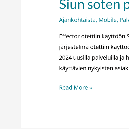
Siun soten 
Ajankohtaista
,
Mobile
,
Pal
Effector otettiin käyttöö
järjestelmä otettiin käyt
2024 uusilla palveluilla ja
käyttävien nykyisten asia
Read More »