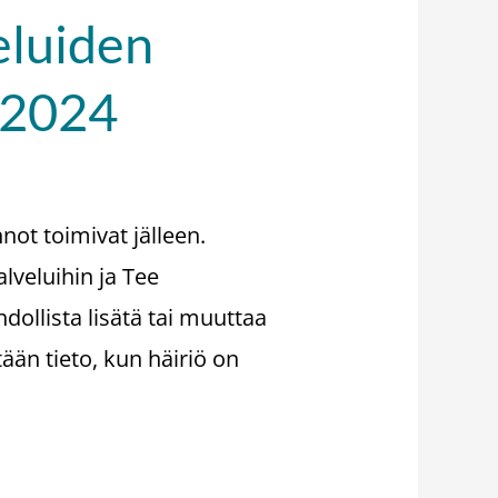
eluiden
4.2024
nnot toimivat jälleen.
alveluihin ja Tee
hdollista lisätä tai muuttaa
tään tieto, kun häiriö on