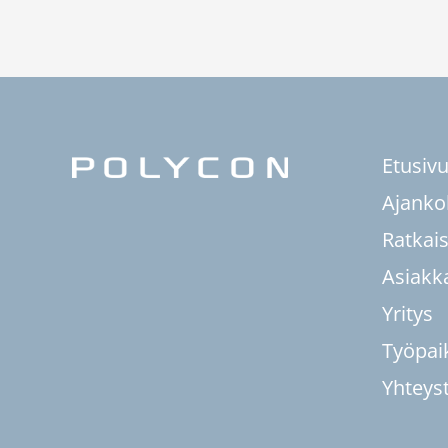
Etusiv
Ajanko
Ratkai
Asiakk
Yritys
Työpai
Yhteys