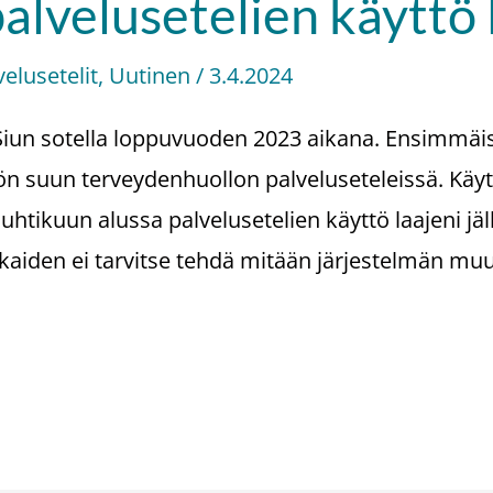
palvelusetelien käyttö
velusetelit
,
Uutinen
/
3.4.2024
n Siun sotella loppuvuoden 2023 aikana. Ensimmäi
töön suun terveydenhuollon palveluseteleissä. Kä
 huhtikuun alussa palvelusetelien käyttö laajeni jäl
kkaiden ei tarvitse tehdä mitään järjestelmän mu