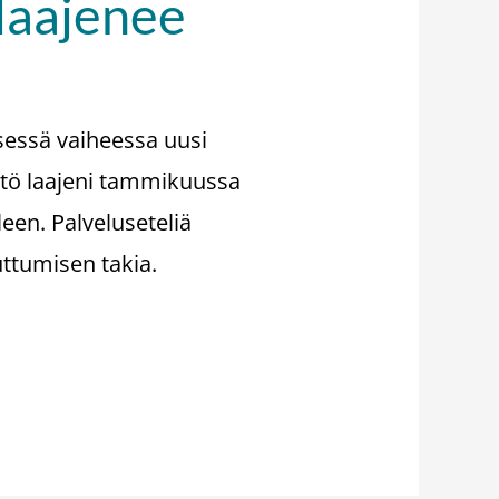
 laajenee
sessä vaiheessa uusi
yttö laajeni tammikuussa
leen. Palveluseteliä
uttumisen takia.