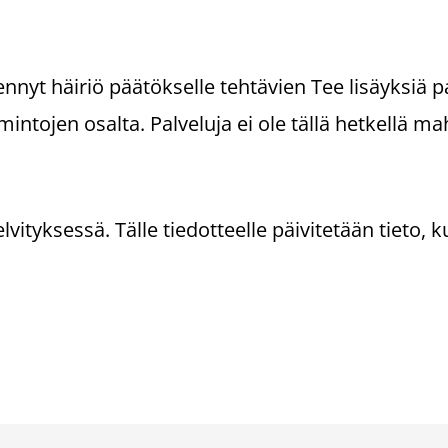
ennyt häiriö päätökselle tehtävien Tee lisäyksiä p
intojen osalta. Palveluja ei ole tällä hetkellä ma
ityksessä. Tälle tiedotteelle päivitetään tieto, k