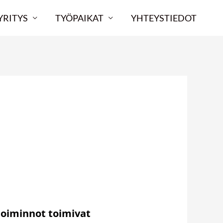
YRITYS
TYÖPAIKAT
YHTEYSTIEDOT
s ja muutos -
 -toiminnot toimivat