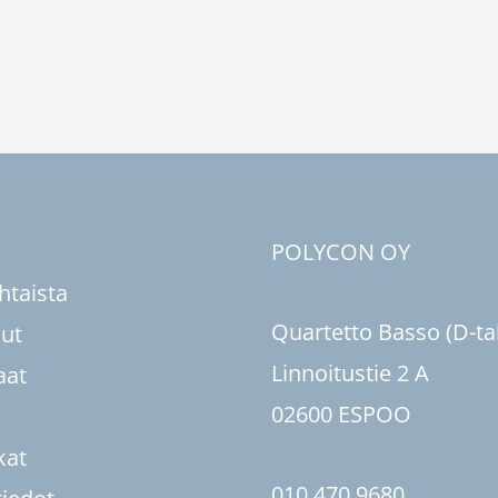
u
POLYCON OY
htaista
Quartetto Basso (D-ta
sut
Linnoitustie 2 A
aat
02600 ESPOO
kat
010 470 9680