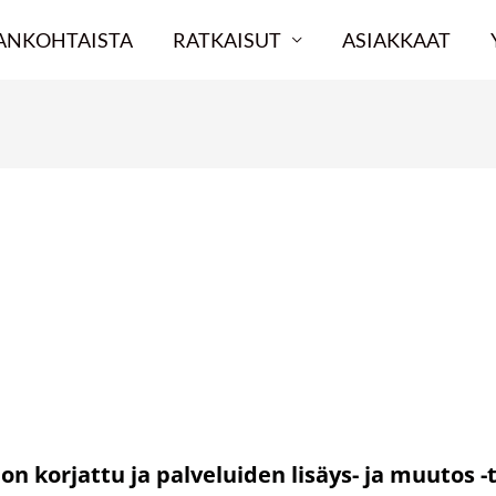
ANKOHTAISTA
RATKAISUT
ASIAKKAAT
riö päätösten palveluiden lisäy
4.2024
ö on korjattu ja palveluiden lisäys- ja muutos