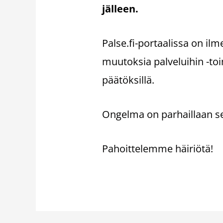
jälleen.
Palse.fi-portaalissa on ilm
muutoksia palveluihin -toim
päätöksillä.
Ongelma on parhaillaan selv
Pahoittelemme häiriötä!