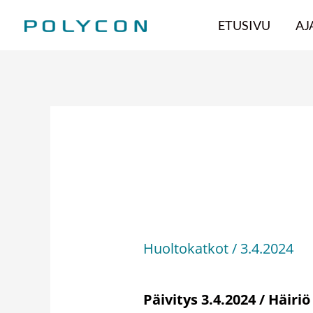
Siirry
ETUSIVU
AJ
sisältöön
Häiriö ohi / Häi
toiminnoissa 3.
Huoltokatkot
/
3.4.2024
Päivitys 3.4.2024 / Häiri