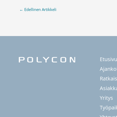
←
Edellinen Artikkeli
Etusiv
Ajanko
Ratkai
Asiakk
Yritys
Työpai