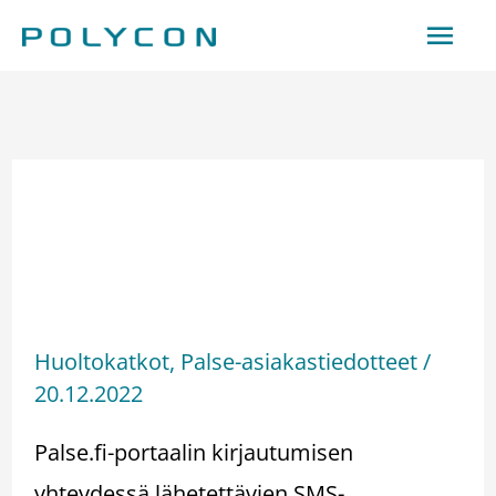
Siirry
Pääv
sisältöön
Häiriö ohi – Palse.fi-
portaalin SMS-
vahvistuskoodien
lähetyksessä häiriöitä
Huoltokatkot
,
Palse-asiakastiedotteet
/
20.12.2022
Palse.fi-portaalin kirjautumisen
yhteydessä lähetettävien SMS-