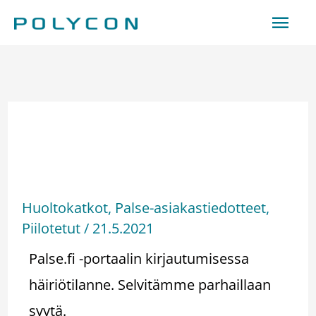
Siirry
Pääv
sisältöön
Palse.fi -portaalin
kirjautumisessa
häiriötilanne
Huoltokatkot
,
Palse-asiakastiedotteet
,
Piilotetut
/
21.5.2021
Palse.fi -portaalin kirjautumisessa
häiriötilanne. Selvitämme parhaillaan
syytä.