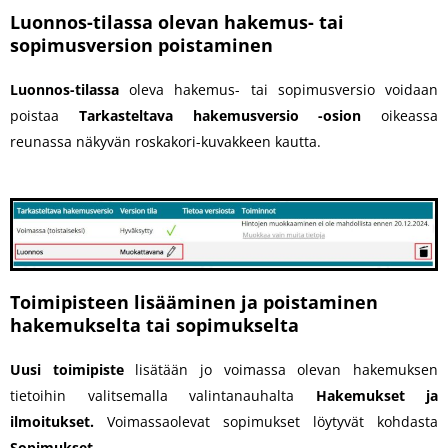
Luonnos-tilassa olevan hakemus- tai
sopimusversion poistaminen
Luonnos-tilassa
oleva hakemus- tai sopimusversio voidaan
poistaa
Tarkasteltava hakemusversio -osion
oikeassa
reunassa näkyvän roskakori-kuvakkeen kautta.
Toimipisteen lisääminen ja poistaminen
hakemukselta tai sopimukselta
Uusi toimipiste
lisätään jo voimassa olevan hakemuksen
tietoihin valitsemalla valintanauhalta
Hakemukset ja
ilmoitukset.
Voimassaolevat sopimukset löytyvät kohdasta
Sopimukset.