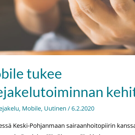
bile tukee
ejakelutoiminnan kehi
ejakelu
,
Mobile
,
Uutinen
/
6.2.2020
essä Keski-Pohjanmaan sairaanhoitopiirin kanss