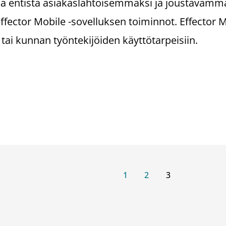
ia entistä asiakaslähtöisemmäksi ja joustavamm
ffector Mobile -sovelluksen toiminnot. Effector M
 tai kunnan työntekijöiden käyttötarpeisiin.
1
2
3