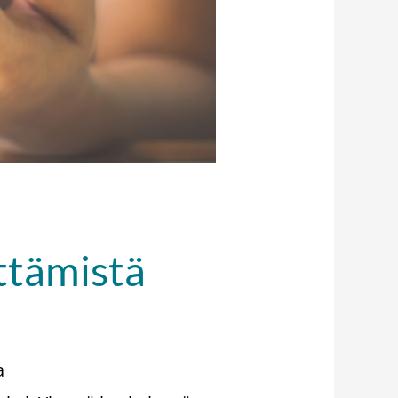
ttämistä
a