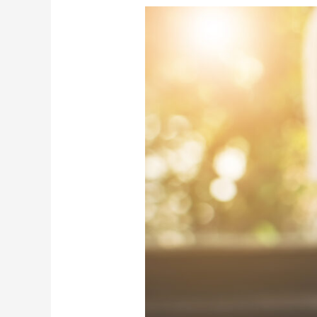
Effector
Mobile
tukee
hoitotarvikejakelutoiminn
kehittämistä