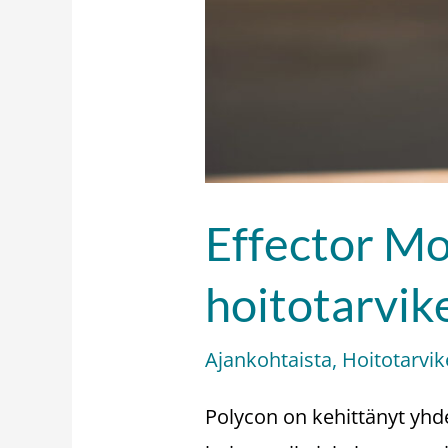
Effector Mo
hoitotarvik
Ajankohtaista
,
Hoitotarvik
Polycon on kehittänyt yhd