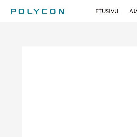
Siirry
ETUSIVU
AJ
sisältöön
Hoitotarvikejakel