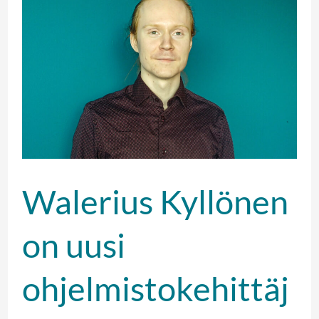
Kyllönen
on
uusi
ohjelmistokehittäjämme
Walerius Kyllönen
on uusi
ohjelmistokehittäj