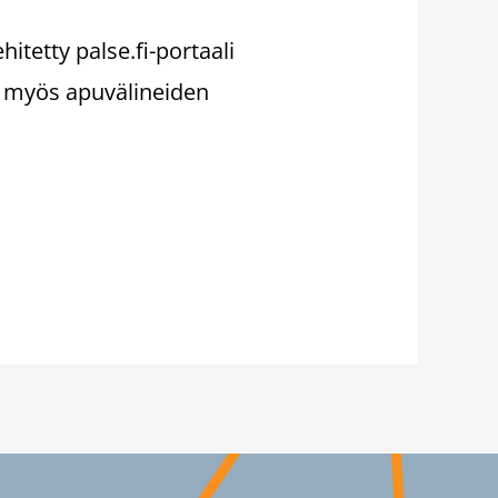
hitetty palse.fi-portaali
yt myös apuvälineiden