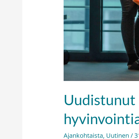
Uudistunut 
hyvinvointi
Ajankohtaista
,
Uutinen
/
3