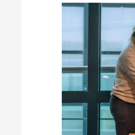
Uudistunut
portaali
tehostaa
hyvinvointialueiden
prosesseja