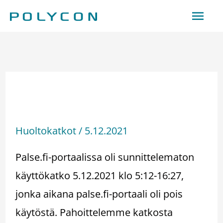
Siirry
Pääv
sisältöön
Käyttökatko – Driftavbrott
5.12.2021
Huoltokatkot
/
5.12.2021
Palse.fi-portaalissa oli sunnittelematon
käyttökatko 5.12.2021 klo 5:12-16:27,
jonka aikana palse.fi-portaali oli pois
käytöstä. Pahoittelemme katkosta