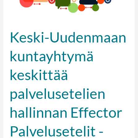
kuntayhtymä
keskittää
palvelusetelien
Keski-Uudenmaan
hallinnan
Effector
kuntayhtymä
Palvelusetelit
keskittää
-
järjestelmään
palvelusetelien
hallinnan Effector
Palvelusetelit -