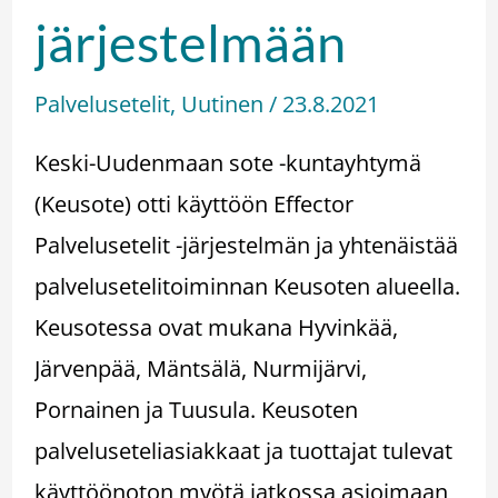
järjestelmään
Palvelusetelit
,
Uutinen
/
23.8.2021
Keski-Uudenmaan sote -kuntayhtymä
(Keusote) otti käyttöön Effector
Palvelusetelit -järjestelmän ja yhtenäistää
palvelusetelitoiminnan Keusoten alueella.
Keusotessa ovat mukana Hyvinkää,
Järvenpää, Mäntsälä, Nurmijärvi,
Pornainen ja Tuusula. Keusoten
palveluseteliasiakkaat ja tuottajat tulevat
käyttöönoton myötä jatkossa asioimaan