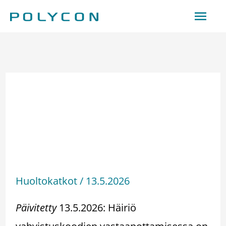
Siirry
Pääv
sisältöön
13.5.2026 Häiriö ohi –
Palse.fi-portaalin
vahvistuskoodien
vastaanottamisessa
häiriöitä
Huoltokatkot
/
13.5.2026
Päivitetty
13.5.2026: Häiriö