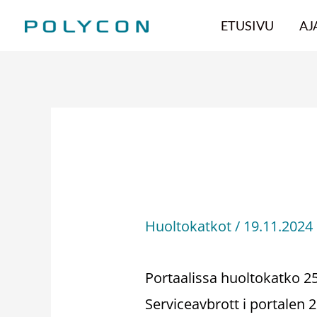
Siirry
ETUSIVU
AJ
sisältöön
Huoltokatko – S
Huoltokatkot
/
19.11.2024
Portaalissa huoltokatko 25
Serviceavbrott i portalen 2