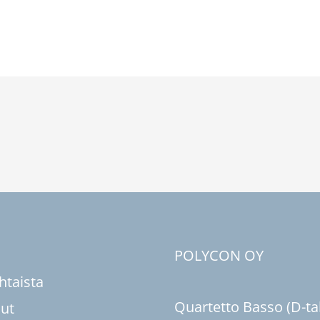
u
POLYCON OY
htaista
Quartetto Basso (D-ta
sut