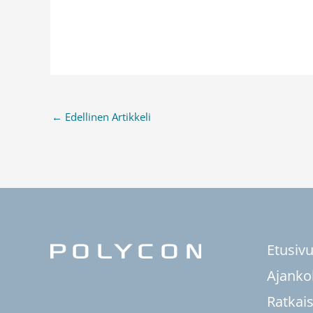
←
Edellinen Artikkeli
Etusiv
Ajanko
Ratkai