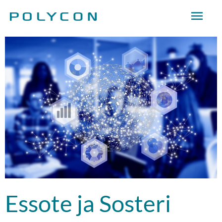
Siirry
Pääv
sisältöön
Essote ja Sosteri