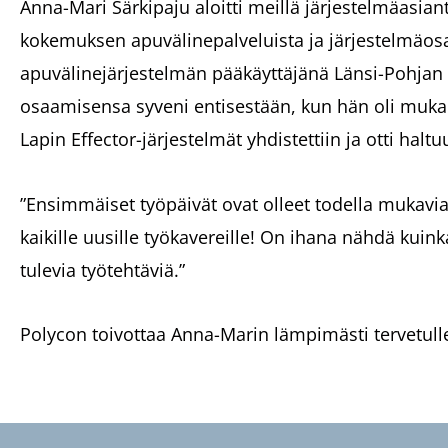
Anna-Mari Särkipaju aloitti meillä järjestelmäasi
kokemuksen apuvälinepalveluista ja järjestelmäosa
apuvälinejärjestelmän pääkäyttäjänä Länsi-Pohjan
osaamisensa syveni entisestään, kun hän oli mukan
Lapin Effector-järjestelmät yhdistettiin ja otti hal
”Ensimmäiset työpäivät ovat olleet todella mukavia
kaikille uusille työkavereille! On ihana nähdä kuin
tulevia työtehtäviä.”
Polycon toivottaa Anna-Marin lämpimästi tervetull