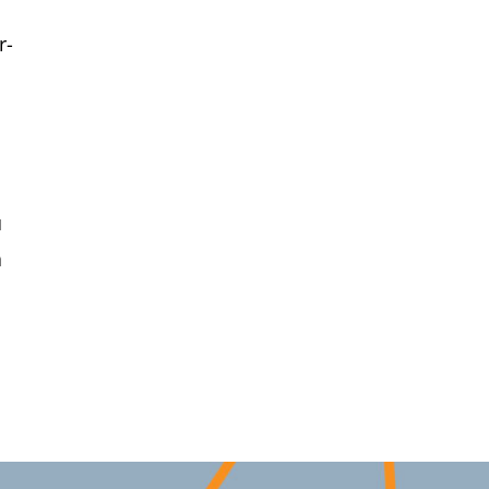
r-
u
a