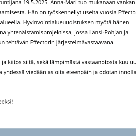
antuntijana 19.5.2025. Anna-Mari tuo mukanaan vankan
amisesta. Hän on työskennellyt useita vuosia Effecto
 alueella. Hyvinvointialueuudistuksen myötä hänen
a yhtenäistämisprojektissa, jossa Länsi-Pohjan ja
tuun tehtävän Effectorin järjestelmävastaavana.
 ja kiitos siitä, sekä lämpimästä vastaanotosta kuulu
ka yhdessä viedään asioita eteenpäin ja odotan innoll
eeksi!