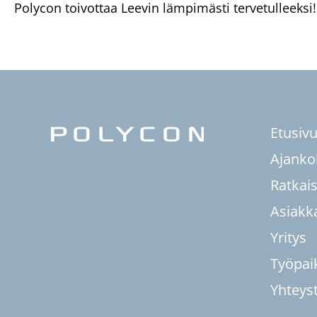
Polycon toivottaa Leevin lämpimästi tervetulleeksi!
Etusiv
Ajanko
Ratkai
Asiakk
Yritys
Työpai
Yhteys