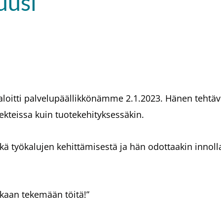
uusi
aloitti palvelupäällikkönämme 2.1.2023. Hänen tehtäv
jekteissa kuin tuotekehityksessäkin.
kä työkalujen kehittämisestä ja hän odottaakin innoll
aan tekemään töitä!”