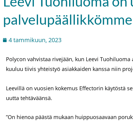
Leevi Tuohiluoma on 
palvelupäällikkömme
4 tammikuun, 2023
Polycon vahvistaa rivejään, kun Leevi Tuohiluoma 
kuuluu tiivis yhteistyö asiakkaiden kanssa niin pro
Leevillä on vuosien kokemus Effectorin käytöstä se
uutta tehtäväänsä.
”On hienoa päästä mukaan huippuosaavaan porukk