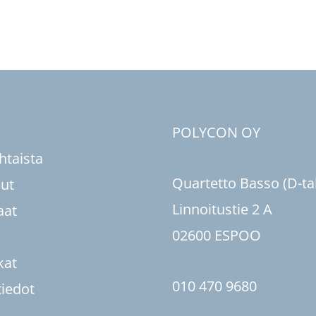
u
POLYCON OY
htaista
Quartetto Basso (D-ta
sut
Linnoitustie 2 A
aat
02600 ESPOO
kat
010 470 9680
tiedot