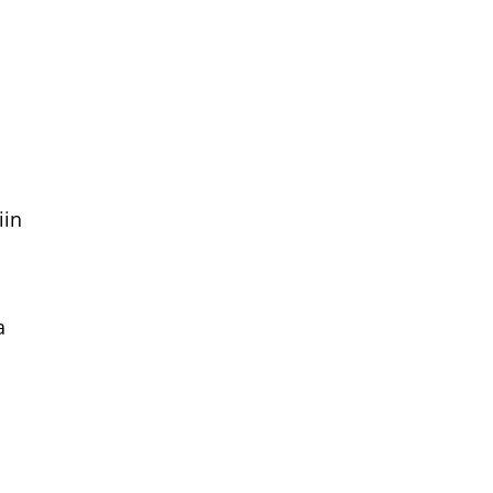
iin
a