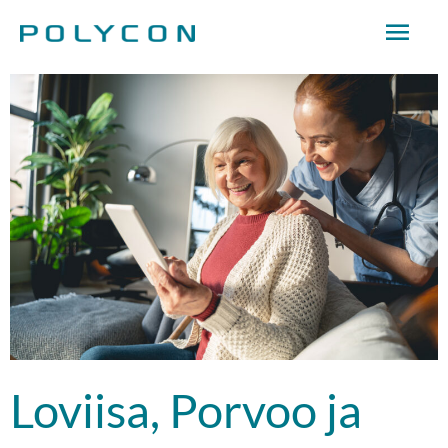
Siirry
Pääv
sisältöön
Loviisa, Porvoo ja