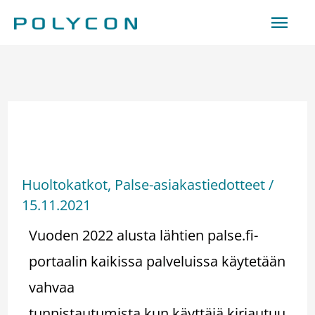
Hoppa
Huv
till
innehåll
Tiedote:Vahva
tunnistautuminen
Huoltokatkot
,
Palse-asiakastiedotteet
/
15.11.2021
Vuoden 2022 alusta lähtien palse.fi-
portaalin kaikissa palveluissa käytetään
vahvaa
tunnistautumista kun käyttäjä kirjautuu