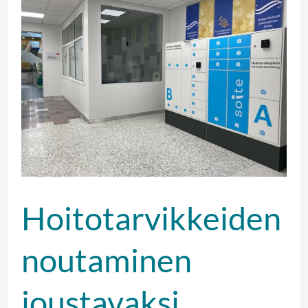
noutaminen
joustavaksi
noutoautomaatin
avulla
Hoitotarvikkeiden
noutaminen
joustavaksi