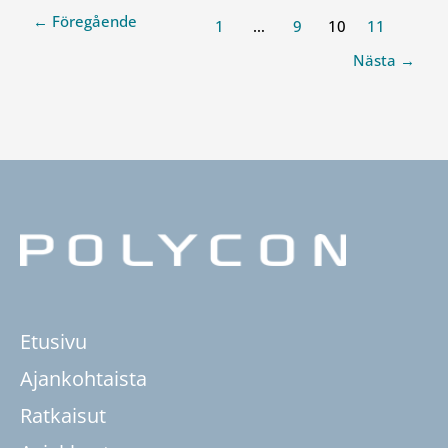
←
Föregående
1
…
9
10
11
Nästa
→
Etusivu
Ajankohtaista
Ratkaisut