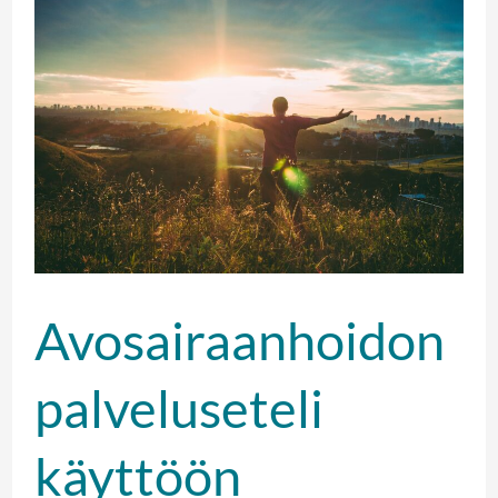
Avosairaanhoidon
palveluseteli
käyttöön
Hankasalmella
Avosairaanhoidon
palveluseteli
käyttöön