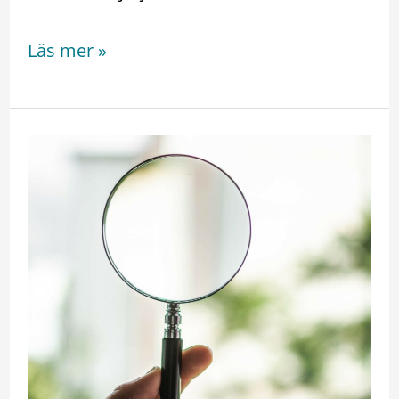
Läs mer »
Yksityisten
palveluntuottajien
valvonta
Effectorin
avulla