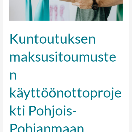
sairaanhoitopiirissä
Kuntoutuksen
maksusitoumuste
n
käyttöönottoproje
kti Pohjois-
Pohjanmaan