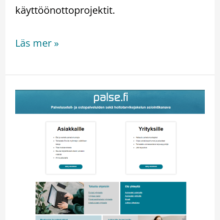
käyttöönottoprojektit.
Läs mer »
Palse.fi
-
portaalin
toimipistehallinnan
uudistus