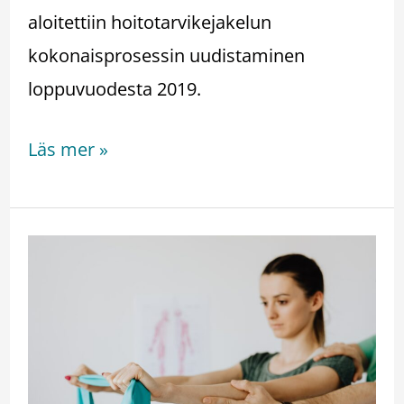
aloitettiin hoitotarvikejakelun
kokonaisprosessin uudistaminen
loppuvuodesta 2019.
Läs mer »
Kuntoutuksen
maksusitoumusten
käyttöönottoprojekti
Pohjois-
Pohjanmaan