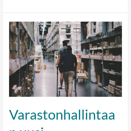
Varastonhallintaan
uusi
Tuoteryhmä-
taso
Varastonhallintaa