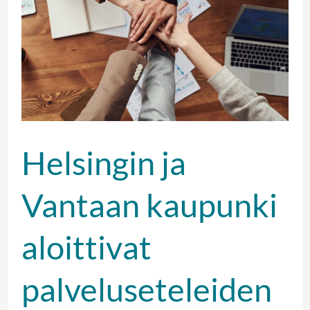
Vantaan
kaupunki
aloittivat
palveluseteleiden
hallinnan
Effector
Helsingin ja
Palvelusetelit
-
Vantaan kaupunki
järjestelmässä
aloittivat
palveluseteleiden