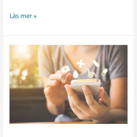
Läs mer »
Effector
Mobile
tukee
hoitotarvikejakelutoiminnan
kehittämistä