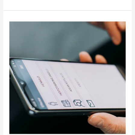
Vastaanottotarkastustyömääräysten
linkitys