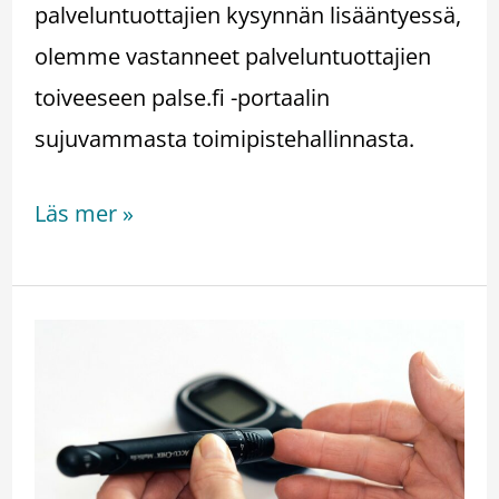
palveluntuottajien kysynnän lisääntyessä,
olemme vastanneet palveluntuottajien
toiveeseen palse.fi -portaalin
sujuvammasta toimipistehallinnasta.
Läs mer »
Hoitotarvikejakelun
suoratoimitustuotteiden
hallinnointi
Effectorissa