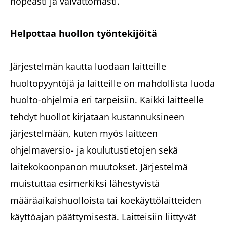
nopeasti ja vaivattomasti.
Helpottaa huollon työntekijöitä
Järjestelmän kautta luodaan laitteille
huoltopyyntöjä ja laitteille on mahdollista luoda
huolto-ohjelmia eri tarpeisiin. Kaikki laitteelle
tehdyt huollot kirjataan kustannuksineen
järjestelmään, kuten myös laitteen
ohjelmaversio- ja koulutustietojen sekä
laitekokoonpanon muutokset. Järjestelmä
muistuttaa esimerkiksi lähestyvistä
määräaikaishuolloista tai koekäyttölaitteiden
käyttöajan päättymisestä. Laitteisiin liittyvät