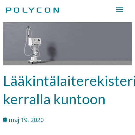
Hoppa
Huv
till
innehåll
Lääkintälaiterekister
kerralla kuntoon
maj 19, 2020