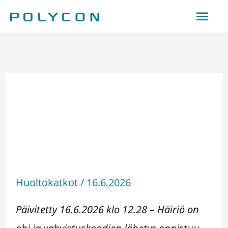
Hoppa
Huv
till
innehåll
16.6.2026 Häiriö ohi –
Palse.fi-portaalin
vahvistuskoodien
vastaanottamisessa
havaittu häiriö
Huoltokatkot
/
16.6.2026
Päivitetty 16.6.2026 klo 12.28 – Häiriö on