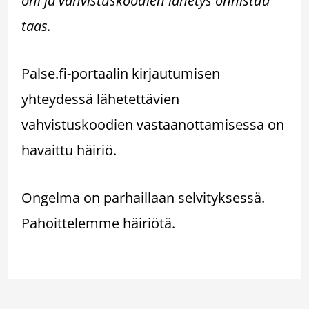
ohi ja vahvistuskoodien lähetys onnistuu
taas.
Palse.fi-portaalin kirjautumisen
yhteydessä lähetettävien
vahvistuskoodien vastaanottamisessa on
havaittu häiriö.
Ongelma on parhaillaan selvityksessä.
Pahoittelemme häiriötä.