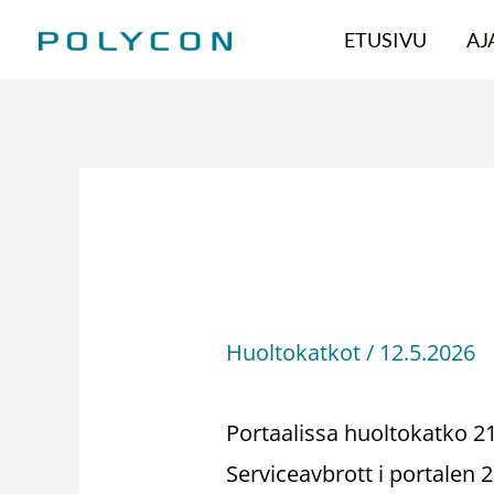
Hoppa
ETUSIVU
AJ
till
innehåll
Huoltokatko – S
Huoltokatkot
/
12.5.2026
Portaalissa huoltokatko 21
Serviceavbrott i portalen 2