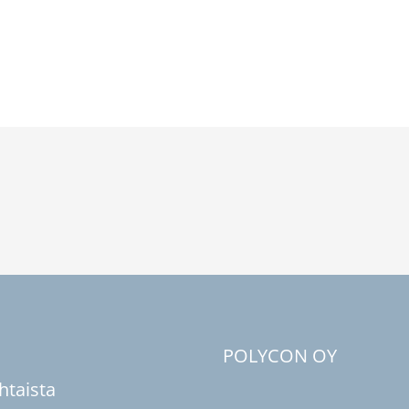
u
POLYCON OY
htaista