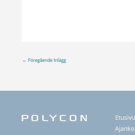
←
Föregående Inlägg
Etusiv
Ajanko