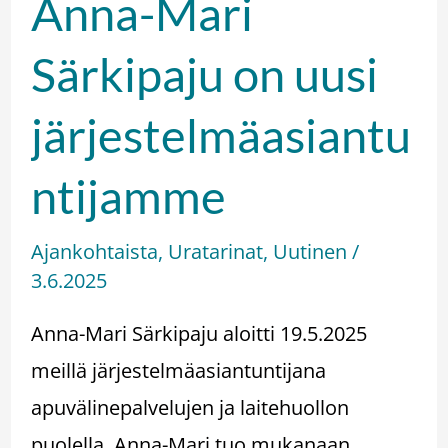
Anna-Mari
Särkipaju on uusi
järjestelmäasiantu
ntijamme
Ajankohtaista
,
Uratarinat
,
Uutinen
/
3.6.2025
Anna-Mari Särkipaju aloitti 19.5.2025
meillä järjestelmäasiantuntijana
apuvälinepalvelujen ja laitehuollon
puolella. Anna-Mari tuo mukanaan