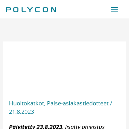
Hoppa
Huv
till
innehåll
Palse.fi-portaalin
lähettämät sms-viestit –
Androidin
roskapostisuodatus saattaa
tulkita viestin roskapostiksi
Huoltokatkot
,
Palse-asiakastiedotteet
/
21.8.2023
Päivitetty 23.8.2023
, lisätty ohjeistus