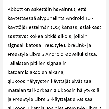
Abbott on äskettäin havainnut, että
käytettäessä älypuhelinta Android 13 -
käyttöjärjestelmän (OS) kanssa, asiakkaat
saattavat kokea pitkiä aikoja, jolloin
signaali katoaa FreeStyle LibreLink- ja
FreeStyle Libre 3 Android -sovelluksissa.
Tällaisten pitkien signaalin
katoamisjaksojen aikana,
glukoosihälytysten käyttäjät eivät saa
matalan tai korkean glukoosin hälytyksiä
ja FreeStyle Libre 3 -käyttäjät eivät saa
glukoosilukemia. Jos olet FreeStyle Libre 2