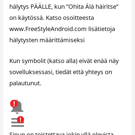
hälytys PÄÄLLE, kun ”Ohita Älä häiritse”
on käytössä. Katso osoitteesta
www.FreeStyleAndroid.com lisätietoja
hälytysten määrittämiseksi
Kun symbolit (katso alla) eivät enää näy
sovelluksessasi, tiedät että yhteys on
palautunut.
Sinun on toistettava jokin yllä olevista