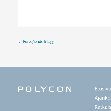
←
Föregående Inlägg
Etusiv
Ajanko
Ratkai