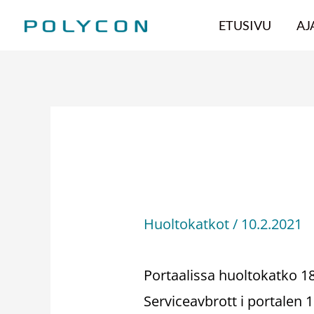
Hoppa
ETUSIVU
AJ
till
innehåll
Huoltokatko – S
Huoltokatkot
/
10.2.2021
Portaalissa huoltokatko 18
Serviceavbrott i portalen 1