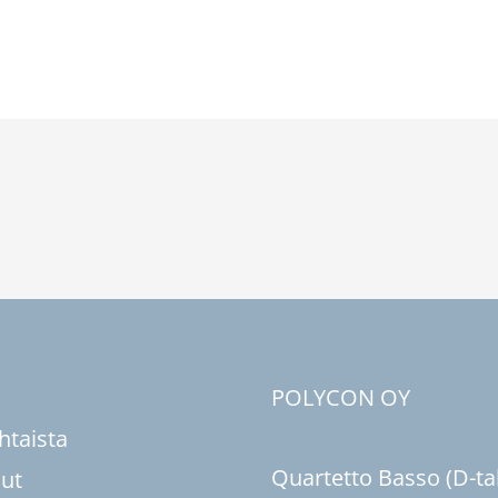
u
POLYCON OY
htaista
Quartetto Basso (D-ta
sut