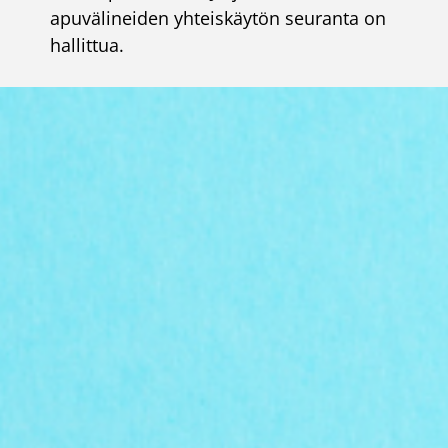
apuvälineiden yhteiskäytön seuranta on
hallittua.