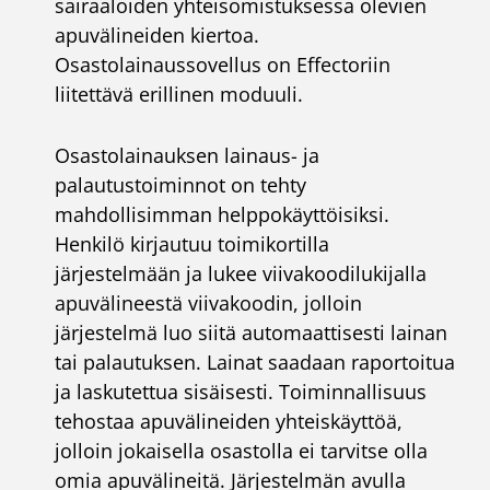
sairaaloiden yhteisomistuksessa olevien
apuvälineiden kiertoa.
Osastolainaussovellus on Effectoriin
liitettävä erillinen moduuli.
Osastolainauksen lainaus- ja
palautustoiminnot on tehty
mahdollisimman helppokäyttöisiksi.
Henkilö kirjautuu toimikortilla
järjestelmään ja lukee viivakoodilukijalla
apuvälineestä viivakoodin, jolloin
järjestelmä luo siitä automaattisesti lainan
tai palautuksen. Lainat saadaan raportoitua
ja laskutettua sisäisesti. Toiminnallisuus
tehostaa apuvälineiden yhteiskäyttöä,
jolloin jokaisella osastolla ei tarvitse olla
omia apuvälineitä. Järjestelmän avulla