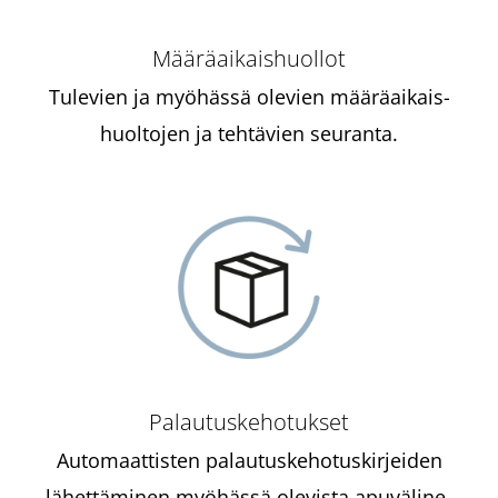
Määräaikaishuollot
Tulevien ja myöhässä olevien määrä­aikais­
huoltojen ja tehtävien seuranta.
Palautuskehotukset
Automaattisten palautus­kehotus­kirjeiden
lähettäminen myöhässä olevista apuväline­