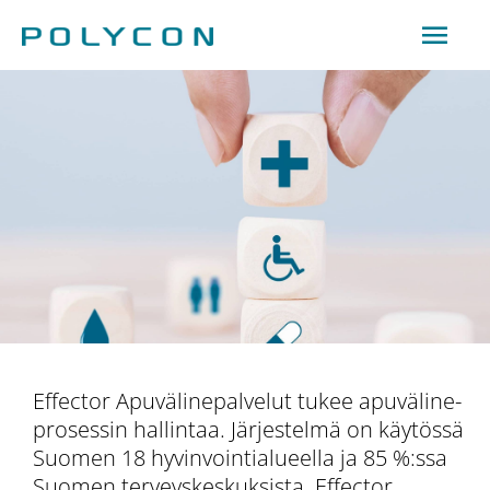
Hoppa
Huv
till
innehåll
Effector Apuvälinepalvelut tukee apuväline­
prosessin hallintaa. Järjestelmä on käytössä
Suomen 18 hyvinvointialueella ja 85 %:ssa
Suomen terveys­keskuksista. Effector