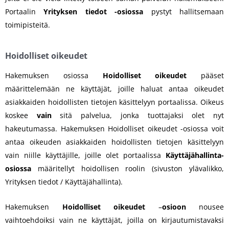
Portaalin
Yrityksen tiedot -osiossa
pystyt hallitsemaan
toimipisteitä.
Hoidolliset oikeudet
Hakemuksen osiossa
Hoidolliset oikeudet
pääset
määrittelemään ne käyttäjät, joille haluat antaa oikeudet
asiakkaiden hoidollisten tietojen käsittelyyn portaalissa. Oikeus
koskee
vain
sitä palvelua, jonka tuottajaksi olet nyt
hakeutumassa. Hakemuksen Hoidolliset oikeudet -osiossa voit
antaa oikeuden asiakkaiden hoidollisten tietojen käsittelyyn
vain niille käyttäjille, joille olet portaalissa
Käyttäjähallinta-
osiossa
määritellyt hoidollisen roolin (sivuston ylävalikko,
Yrityksen tiedot / Käyttäjähallinta).
Hakemuksen
Hoidolliset oikeudet
–
osioon
nousee
vaihtoehdoiksi vain ne käyttäjät, joilla on kirjautumistavaksi