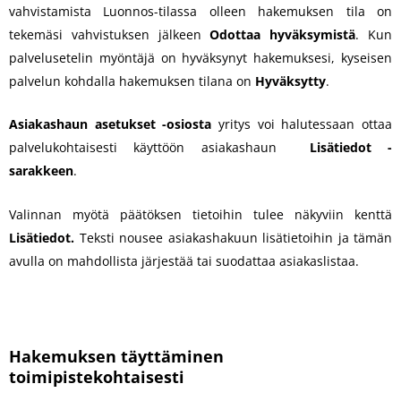
vahvistamista Luonnos-tilassa olleen hakemuksen tila on
tekemäsi vahvistuksen jälkeen
Odottaa hyväksymistä
. Kun
palvelusetelin myöntäjä on hyväksynyt hakemuksesi, kyseisen
palvelun kohdalla hakemuksen tilana on
Hyväksytty
.
Asiakashaun asetukset -osiosta
yritys voi halutessaan ottaa
palvelukohtaisesti käyttöön asiakashaun
Lisätiedot -
sarakkeen
.
Valinnan myötä päätöksen tietoihin tulee näkyviin kenttä
Lisätiedot.
Teksti nousee asiakashakuun lisätietoihin ja tämän
avulla on mahdollista järjestää tai suodattaa asiakaslistaa.
Hakemuksen täyttäminen
toimipistekohtaisesti