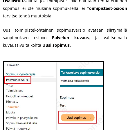
Osallistuu-
valinta. Jos toimipiste, jolle halutaan tehdä erillinen
sopimus, ei ole mukana sopimuksella, ei
Toimipisteet-osioon
tarvitse tehdä muutoksia.
Uusi toimipistekohtainen sopimusversio avataan siirtymällä
saopimuksen osioon
Palvelun kuvaus,
ja valitsemalla
kuvaussivulta kohta
Uusi sopimus.