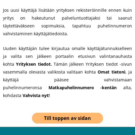
Jos uusi käyttäjä lisätään yrityksen rekisteröinnille ennen kuin
yritys on hakeutunut palveluntuottajaksi tai saanut
täytettäväkseen sopimuksia, tapahtuu puhelinnumeron
vahvistaminen käyttäjätiedoista.
Uuden käyttäjän tulee kirjautua omalle käyttäjätunnukselleen
ja valita sen jälkeen portaalin etusivun valintanauhasta
kohta
Yrityksen tiedot.
Tämän jälkeen Yrityksen tiedot -sivun
vasemmalla olevasta valikosta valitaan kohta
Omat tietoni
, ja
käyttäjä pääsee vahvistamaan
puhelinnumeronsa
Matkapuhelinnumero -kentän
alta,
kohdasta
Vahvista nyt!
Till toppen av sidan