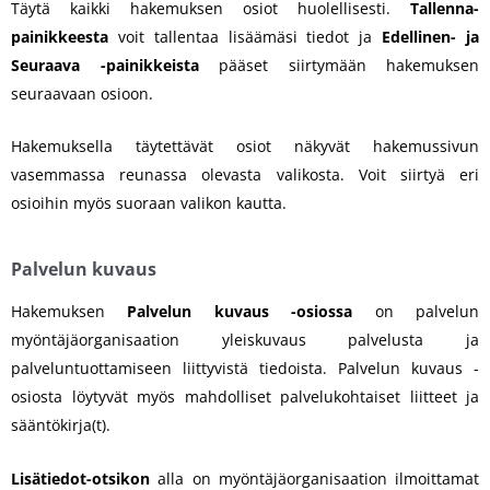
Täytä kaikki hakemuksen osiot huolellisesti.
Tallenna-
painikkeesta
voit tallentaa lisäämäsi tiedot ja
Edellinen- ja
Seuraava -painikkeista
pääset siirtymään hakemuksen
seuraavaan osioon.
Hakemuksella täytettävät osiot näkyvät hakemussivun
vasemmassa reunassa olevasta valikosta. Voit siirtyä eri
osioihin myös suoraan valikon kautta.
Palvelun kuvaus
Hakemuksen
Palvelun kuvaus -osiossa
on palvelun
myöntäjäorganisaation yleiskuvaus palvelusta ja
palveluntuottamiseen liittyvistä tiedoista. Palvelun kuvaus -
osiosta löytyvät myös mahdolliset palvelukohtaiset liitteet ja
sääntökirja(t).
Lisätiedot-otsikon
alla on myöntäjäorganisaation ilmoittamat