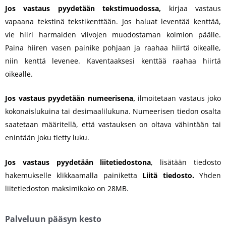
Jos vastaus pyydetään tekstimuodossa,
kirjaa vastaus
vapaana tekstinä tekstikenttään. Jos haluat leventää kenttää,
vie hiiri harmaiden viivojen muodostaman kolmion päälle.
Paina hiiren vasen painike pohjaan ja raahaa hiirtä oikealle,
niin kenttä levenee. Kaventaaksesi kenttää raahaa hiirtä
oikealle.
Jos vastaus pyydetään numeerisena,
ilmoitetaan vastaus joko
kokonaislukuina tai desimaalilukuna. Numeerisen tiedon osalta
saatetaan määritellä, että vastauksen on oltava vähintään tai
enintään joku tietty luku.
Jos vastaus pyydetään liitetiedostona
, lisätään tiedosto
hakemukselle klikkaamalla painiketta
Liitä tiedosto.
Yhden
liitetiedoston maksimikoko on 28MB.
Palveluun pääsyn kesto