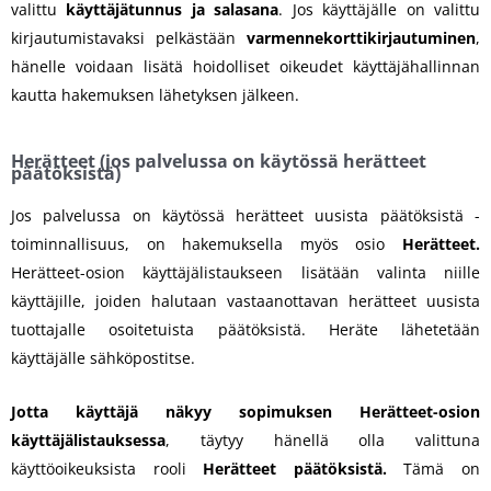
valittu
käyttäjätunnus ja salasana
. Jos käyttäjälle on valittu
kirjautumistavaksi pelkästään
varmennekorttikirjautuminen
,
hänelle voidaan lisätä hoidolliset oikeudet käyttäjähallinnan
kautta hakemuksen lähetyksen jälkeen.
Herätteet (jos palvelussa on käytössä herätteet
päätöksistä)
Jos palvelussa on käytössä herätteet uusista päätöksistä -
toiminnallisuus, on hakemuksella myös osio
Herätteet.
Herätteet-osion käyttäjälistaukseen lisätään valinta niille
käyttäjille, joiden halutaan vastaanottavan herätteet uusista
tuottajalle osoitetuista päätöksistä. Heräte lähetetään
käyttäjälle sähköpostitse.
Jotta käyttäjä näkyy sopimuksen Herätteet-osion
käyttäjälistauksessa
, täytyy hänellä olla valittuna
käyttöoikeuksista rooli
Herätteet päätöksistä.
Tämä on