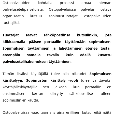
Ostopalveluiden kohdalla prosessi eroaa hieman
palvelusetelipalveluista. Ostopalveluissa palvelun ostava
organisaatio kutsuu sopimustuottajat ostopalveluiden
tuottajiksi.
Tuottajat saavat sähköpostiinsa kutsulinkin, jota
klikkaamalla pääsee portaaliin täyttämään sopimuksen
.
Sopimuksen täyttäminen ja lähettäminen etenee tästä
eteenpäin samalla tavalla kuin edellä kuvattu
palvelusetelihakemuksen täyttäminen.
Tämän lisäksi käyttäjällä tulee olla oikeudet
Sopimuksen
käsittelyyn. Sopimusten käsittely -rooli
tulee valittavaksi
käyttäjälle/käyttäjille sen jälkeen, kun portaaliin on
ensimmäisen kerran siirrytty sähköpostitse tulleen
sopimuslinkin kautta.
Ostopalveluissa vaaditaan siis aina erillinen kutsu, eikä näitä