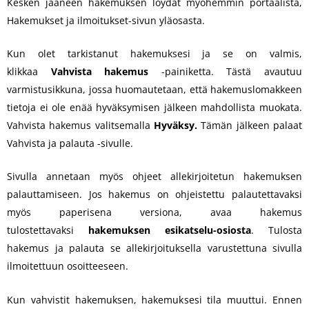
Kesken jääneen hakemuksen löydät myöhemmin portaalista,
Hakemukset ja ilmoitukset-sivun yläosasta.
Kun olet tarkistanut hakemuksesi ja se on valmis,
klikkaa
Vahvista hakemus
-painiketta. Tästä avautuu
varmistusikkuna, jossa huomautetaan, että hakemuslomakkeen
tietoja ei ole enää hyväksymisen jälkeen mahdollista muokata.
Vahvista hakemus valitsemalla
Hyväksy.
Tämän jälkeen palaat
Vahvista ja palauta -sivulle.
Sivulla annetaan myös ohjeet allekirjoitetun hakemuksen
palauttamiseen. Jos hakemus on ohjeistettu palautettavaksi
myös paperisena versiona, avaa hakemus
tulostettavaksi
hakemuksen esikatselu-osiosta
. Tulosta
hakemus ja palauta se allekirjoituksella varustettuna sivulla
ilmoitettuun osoitteeseen.
Kun vahvistit hakemuksen, hakemuksesi tila muuttui. Ennen