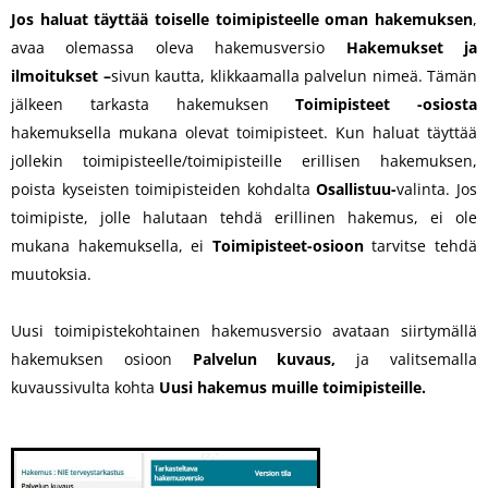
Jos haluat täyttää toiselle toimipisteelle oman hakemuksen
,
avaa olemassa oleva hakemusversio
Hakemukset ja
ilmoitukset –
sivun kautta, klikkaamalla palvelun nimeä. Tämän
jälkeen tarkasta hakemuksen
Toimipisteet -osiosta
hakemuksella mukana olevat toimipisteet. Kun haluat täyttää
jollekin toimipisteelle/toimipisteille erillisen hakemuksen,
poista kyseisten toimipisteiden kohdalta
Osallistuu-
valinta. Jos
toimipiste, jolle halutaan tehdä erillinen hakemus, ei ole
mukana hakemuksella, ei
Toimipisteet-osioon
tarvitse tehdä
muutoksia.
Uusi toimipistekohtainen hakemusversio avataan siirtymällä
hakemuksen osioon
Palvelun kuvaus,
ja valitsemalla
kuvaussivulta kohta
Uusi hakemus muille toimipisteille.