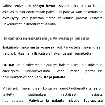
Valitse
Palveluun pääsyn kesto
–
sivulla
aika, kuinka kauan
asiakas joutuu odottamaan palveluun pääsyä. Kun hakemus on
hyväksytty, voit päivittää tietoa Palveluun pääsyn kestosta
Hakemukset ja ilmoitukset -sivulla.
Hakemuksen esikatselu ja Vahvista ja palauta
Esikatsele hakemusta -osiossa
voit tarkastella hakemuksen
tietoja, klikkaamalla
Esikatsele hakemustas
i –
painiketta.
HUOM:
Sinun tulee vielä hyväksyä hakemuksesi. Älä tulosta ja
allekirjoita luonnosversiota, vaan mene portaalissa
hakemuksen osioon
Vahvista ja palauta
.
Mikäli jokin hakemuksen kohta on jäänyt täyttämättä tai se on
täytetty vaatimuksen vastaisesti, asiasta
huomautetaan
Vahvista ja palauta
–
sivulla
,
Seuraavissa