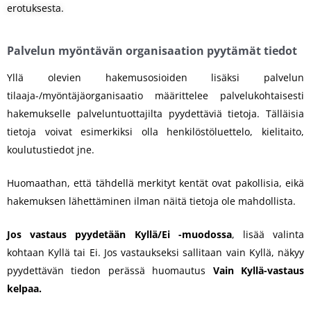
erotuksesta.
Palvelun myöntävän organisaation pyytämät tiedot
Yllä olevien hakemusosioiden lisäksi palvelun
tilaaja-/myöntäjäorganisaatio määrittelee palvelukohtaisesti
hakemukselle palveluntuottajilta pyydettäviä tietoja. Tälläisia
tietoja voivat esimerkiksi olla henkilöstöluettelo, kielitaito,
koulutustiedot jne.
Huomaathan, että tähdellä merkityt kentät ovat pakollisia, eikä
hakemuksen lähettäminen ilman näitä tietoja ole mahdollista.
Jos vastaus pyydetään Kyllä/Ei -muodossa
, lisää valinta
kohtaan Kyllä tai Ei. Jos vastaukseksi sallitaan vain Kyllä, näkyy
pyydettävän tiedon perässä huomautus
Vain Kyllä-vastaus
kelpaa.