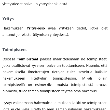
yhteystiedot palvelun yhteyshenkilöistä.
Yritys
Hakemuksen
Yritys-osio
avaa yrityksen tiedot, jotka olet
antanut jo rekisteröitymisen yhteydessä.
Toimipisteet
Osiossa
Toimipisteet
pääset määrittelemään ne toimipisteet,
jotka osallistuvat kyseisen palvelun tuottamiseen. Huomio, että
hakemuksella ilmoitettujen tietojen tulee soveltua kaikkiin
hakemukseen liitettyihin toimipisteisiin. Mikäli jollain
toimipisteellä on esimerkiksi muista toimipisteistä eroava
hinnasto, tulee tämän toimipisteen täyttää oma hakemus.
Pystyt valitsemaan hakemukselle mukaan kaikki ne toimipisteet,
joita ei ole vielä liitetty toiseen saman palvelun hakemukseen.