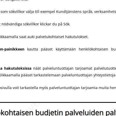
som sökvillkor välja till exempel Kundtjänstens språk, verksamhe
 nödvändiga sökvillkor klickar du på Sök.
ikkaamalla saat auki palvelukohtaiset hakutulokset.
un-painikkeen
kautta pääset käyttämään henkilökohtaisen budj
.
sa hakutuloksissa
näät palveluntuottajan tarjoamat palvelutuottee
likkaamalla pääset tarkastelemaan palveluntuottajan yhteystietoja j
tosivulla voit tarkastella myös palveluntuottajan tarjoamia muita he