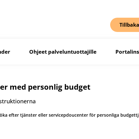
Tillbaka
nder
Ohjeet palveluntuottajille
Portalin
ter med personlig budget
nstruktionerna
öka efter tjänster eller servicepdoucenter för personliga budgett