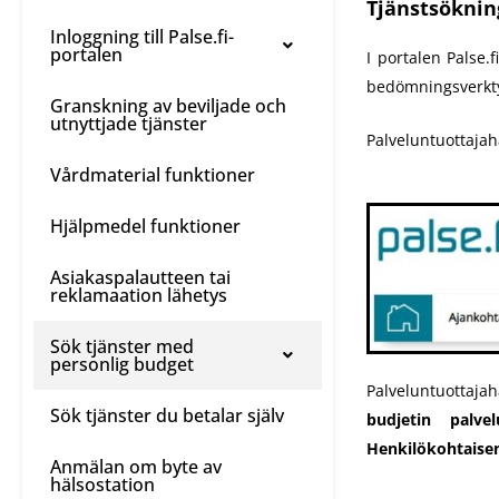
Tjänstsöknin
Inloggning till Palse.fi-
portalen
I portalen Palse.
bedömningsverkty
Granskning av beviljade och
utnyttjade tjänster
Palveluntuottaja
Vårdmaterial funktioner
Hjälpmedel funktioner
Asiakaspalautteen tai
reklamaation lähetys
Sök tjänster med
personlig budget
Palveluntuottajah
Sök tjänster du betalar själv
budjetin palvel
Henkilökohtaisen
Anmälan om byte av
hälsostation