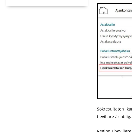
Sökresultaten ka
beviljare är oblig
Region / beviljare