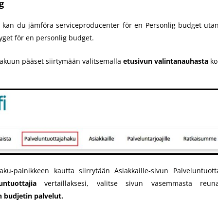
g
fi kan du jämföra serviceproducenter för en Personlig budget uta
get för en personlig budget.
ha
kuun
pääset siirtymään
valitsemalla
etusivun
valintanauhasta
ko
aku-painikkeen kautta siirrytään Asiakkaille-sivun Palveluntuott
untuottajia
vertaillaksesi, valitse sivun vasemmasta reuna
 budjetin palvelut.