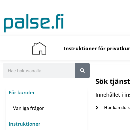
Hoppa
till
innehåll
Instruktioner för privatku
S
ö
Sök tjäns
k
För kunder
Innehållet i i
Hur kan du s
Vanliga frågor
Instruktioner