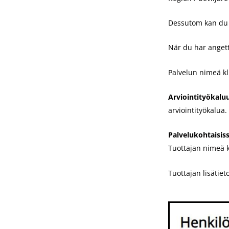
Dessutom kan du 
När du har angett
Palvelun nimeä kl
Arviointityökalu
arviointityökalua
Palvelukohtaisis
Tuottajan nimeä k
Tuottajan lisätie