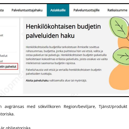
n avgränsas med sökvillkoren Region/beviljare, Tjänst/produkt
atoriska.
 är obligatoriska.