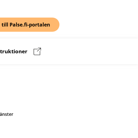
 till Palse.fi-portalen
struktioner
jänster