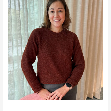
aloittaa
Polyconin
toimitusjohtajana
1.2.2026