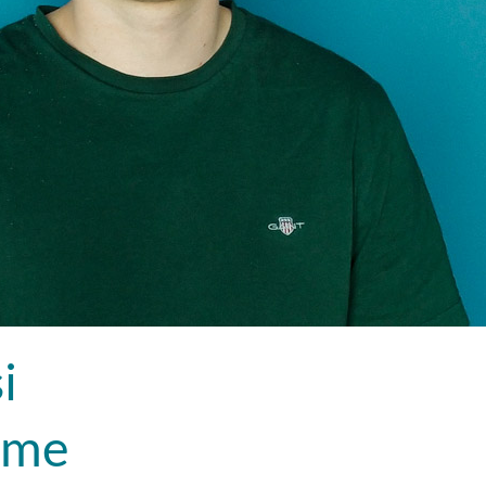
i
mme