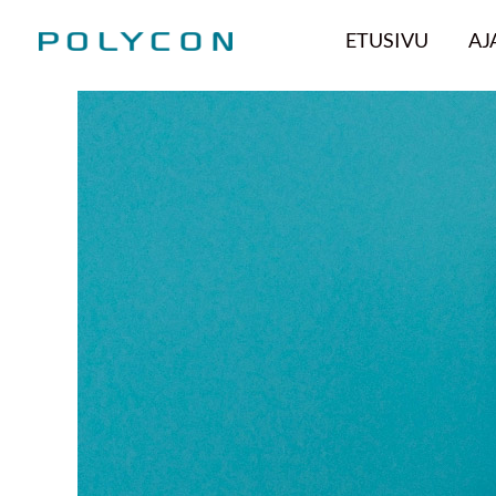
Hoppa
ETUSIVU
AJ
till
innehåll