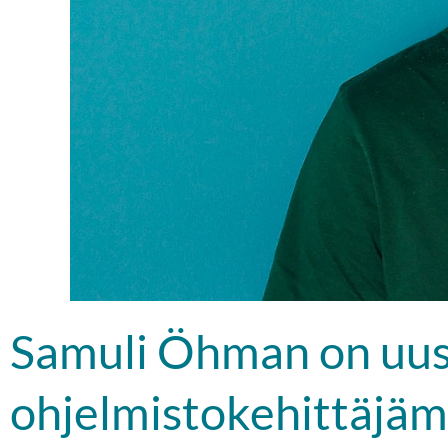
Samuli Öhman on uus
ohjelmistokehittäjä