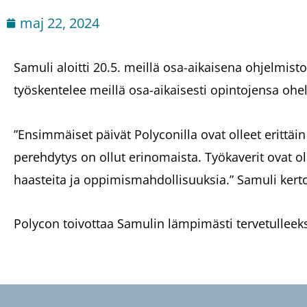
maj 22, 2024
Samuli aloitti 20.5. meillä osa-aikaisena ohjelmist
työskentelee meillä osa-aikaisesti opintojensa ohel
”Ensimmäiset päivät Polyconilla ovat olleet erittäi
perehdytys on ollut erinomaista. Työkaverit ovat oll
haasteita ja oppimismahdollisuuksia.” Samuli kert
Polycon toivottaa Samulin lämpimästi tervetulleeks