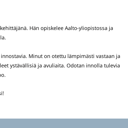
okehittäjänä. Hän opiskelee Aalto-yliopistossa ja
la.
n innostavia. Minut on otettu lämpimästi vastaan ja
eet ystävällisiä ja avuliaita. Odotan innolla tulevia
oo.
i!