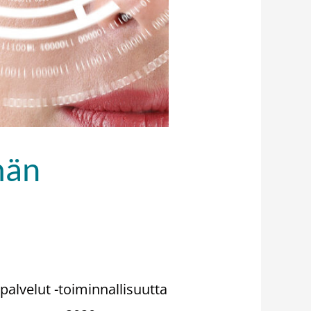
män
alvelut -toiminnallisuutta