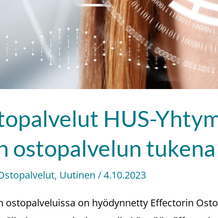
stopalvelut HUS-Yhty
n ostopalvelun tukena
Ostopalvelut
,
Uutinen
/
4.10.2023
ostopalveluissa on hyödynnetty Effectorin Ostop