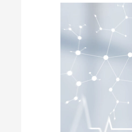
Effector
Ostopalvelut
HUS-
Yhtymän
Silmätautien
ostopalvelun
tukena