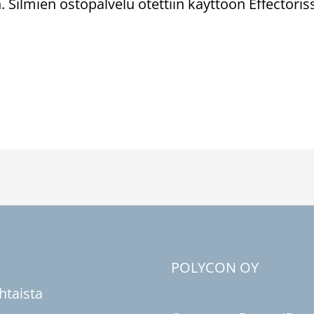
Silmien ostopalvelu otettiin käyttöön Effectori
u
POLYCON OY
htaista