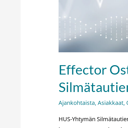
Effector O
Silmätautie
Ajankohtaista
,
Asiakkaat
,
HUS-Yhtymän Silmätautien 