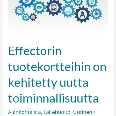
on
kehitetty
uutta
toiminnallisuutta
Effectorin
tuotekortteihin on
kehitetty uutta
toiminnallisuutta
Ajankohtaista
,
Laitehuolto
,
Uutinen
/