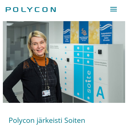
Hoppa
Huv
till
innehåll
Polycon järkeisti Soiten