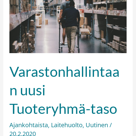
Tuoteryhmä-
taso
Varastonhallintaa
n uusi
Tuoteryhmä-taso
Ajankohtaista
,
Laitehuolto
,
Uutinen
/
20.2.2020